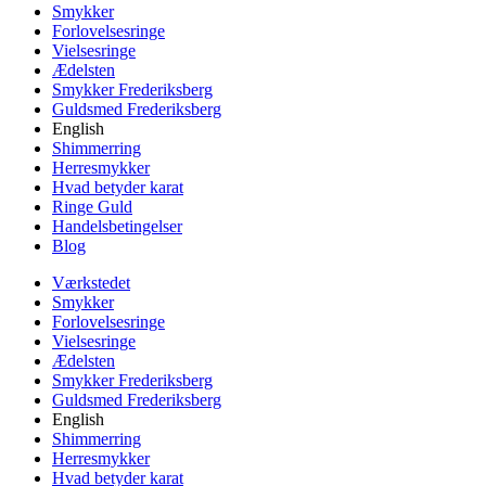
Smykker
Forlovelsesringe
Vielsesringe
Ædelsten
Smykker Frederiksberg
Guldsmed Frederiksberg
English
Shimmerring
Herresmykker
Hvad betyder karat
Ringe Guld
Handelsbetingelser
Blog
Værkstedet
Smykker
Forlovelsesringe
Vielsesringe
Ædelsten
Smykker Frederiksberg
Guldsmed Frederiksberg
English
Shimmerring
Herresmykker
Hvad betyder karat