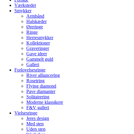
Værkstedet
Smykker
Armbånd
Halskæder
Øreringe
Ringe
Herresmykker
Kollektioner
Graveringer
Gave ideer
Gammelt guld
Galleri
Forlovelsesringe
River alliancering
Rosetring
Flying diamond
Pave diamanter
Solitairering
Moderne klassikere
F&V galleri
Vielsesringe
Jeres design
Med sten
Uden sten