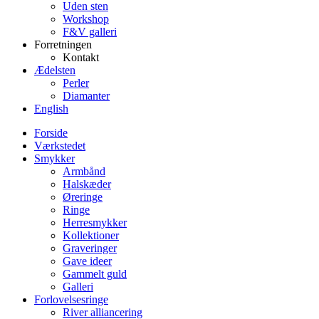
Uden sten
Workshop
F&V galleri
Forretningen
Kontakt
Ædelsten
Perler
Diamanter
English
Forside
Værkstedet
Smykker
Armbånd
Halskæder
Øreringe
Ringe
Herresmykker
Kollektioner
Graveringer
Gave ideer
Gammelt guld
Galleri
Forlovelsesringe
River alliancering