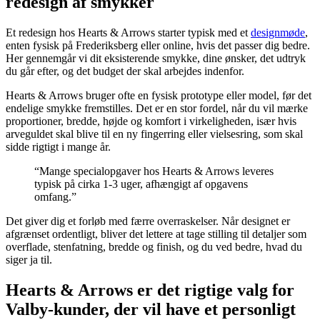
redesign af smykker
Et redesign hos Hearts & Arrows starter typisk med et
designmøde
,
enten fysisk på Frederiksberg eller online, hvis det passer dig bedre.
Her gennemgår vi dit eksisterende smykke, dine ønsker, det udtryk
du går efter, og det budget der skal arbejdes indenfor.
Hearts & Arrows bruger ofte en fysisk prototype eller model, før det
endelige smykke fremstilles. Det er en stor fordel, når du vil mærke
proportioner, bredde, højde og komfort i virkeligheden, især hvis
arveguldet skal blive til en ny fingerring eller vielsesring, som skal
sidde rigtigt i mange år.
“Mange specialopgaver hos Hearts & Arrows leveres
typisk på cirka 1-3 uger, afhængigt af opgavens
omfang.”
Det giver dig et forløb med færre overraskelser. Når designet er
afgrænset ordentligt, bliver det lettere at tage stilling til detaljer som
overflade, stenfatning, bredde og finish, og du ved bedre, hvad du
siger ja til.
Hearts & Arrows er det rigtige valg for
Valby-kunder, der vil have et personligt