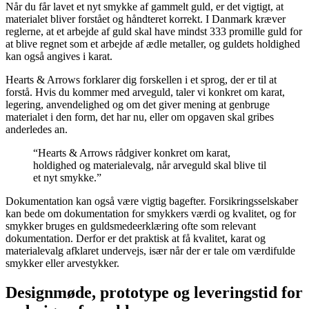
Når du får lavet et nyt smykke af gammelt guld, er det vigtigt, at
materialet bliver forstået og håndteret korrekt. I Danmark kræver
reglerne, at et arbejde af guld skal have mindst 333 promille guld for
at blive regnet som et arbejde af ædle metaller, og guldets holdighed
kan også angives i karat.
Hearts & Arrows forklarer dig forskellen i et sprog, der er til at
forstå. Hvis du kommer med arveguld, taler vi konkret om karat,
legering, anvendelighed og om det giver mening at genbruge
materialet i den form, det har nu, eller om opgaven skal gribes
anderledes an.
“Hearts & Arrows rådgiver konkret om karat,
holdighed og materialevalg, når arveguld skal blive til
et nyt smykke.”
Dokumentation kan også være vigtig bagefter. Forsikringsselskaber
kan bede om dokumentation for smykkers værdi og kvalitet, og for
smykker bruges en guldsmedeerklæring ofte som relevant
dokumentation. Derfor er det praktisk at få kvalitet, karat og
materialevalg afklaret undervejs, især når der er tale om værdifulde
smykker eller arvestykker.
Designmøde, prototype og leveringstid for