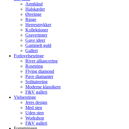
Armbånd
Halskæder
Øreringe
Ringe
Herresmykker
Kollektioner
Graveringer
Gave ideer
Gammelt guld
Galleri
Forlovelsesringe
River alliancering
Rosetring
Flying diamond
Pave diamanter
Solitairering
Moderne klassikere
F&V galleri
Vielsesringe
Jeres design
Med sten
Uden sten
Workshop
F&V galleri
Forretningen