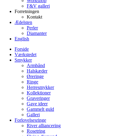
Workshop
F&V galleri
Forretningen
Kontakt
Ædelsten
Perler
Diamanter
English
Forside
Værkstedet
Smykker
Armbånd
Halskæder
Øreringe
Ringe
Herresmykker
Kollektioner
Graveringer
Gave ideer
Gammelt guld
Galleri
Forlovelsesringe
River alliancering
Rosetring