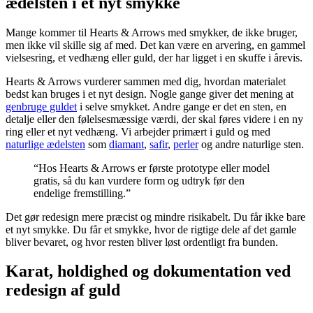
ædelsten i et nyt smykke
Mange kommer til Hearts & Arrows med smykker, de ikke bruger,
men ikke vil skille sig af med. Det kan være en arvering, en gammel
vielsesring, et vedhæng eller guld, der har ligget i en skuffe i årevis.
Hearts & Arrows vurderer sammen med dig, hvordan materialet
bedst kan bruges i et nyt design. Nogle gange giver det mening at
genbruge guldet
i selve smykket. Andre gange er det en sten, en
detalje eller den følelsesmæssige værdi, der skal føres videre i en ny
ring eller et nyt vedhæng. Vi arbejder primært i guld og med
naturlige ædelsten
som
diamant
,
safir
,
perler
og andre naturlige sten.
“Hos Hearts & Arrows er første prototype eller model
gratis, så du kan vurdere form og udtryk før den
endelige fremstilling.”
Det gør redesign mere præcist og mindre risikabelt. Du får ikke bare
et nyt smykke. Du får et smykke, hvor de rigtige dele af det gamle
bliver bevaret, og hvor resten bliver løst ordentligt fra bunden.
Karat, holdighed og dokumentation ved
redesign af guld