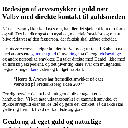
Redesign af arvesmykker i guld nær
Valby med direkte kontakt til guldsmeden
Når et arvesmykke skal laves om, handler det sjældent kun om form
og stil. Det handler også om tryghed, materialeforståelse og om at
blive rådgivet af den fagperson, der faktisk skal udføre arbejdet.
Hearts & Arrows hjælper kunder fra Valby og resten af København
med at omsætte
gammelt guld
til nye
ringe
, vedhæng,
vielsesringe
og andre personlige smykker. Du taler direkte med Daniel, ikke med
en tilfældig ekspedient, og det giver dig klare svar om muligheder,
begrænsninger,
karat
, sten og budget fra start.
“Hearts & Arrows har fremstillet smykker på eget
værksted på Frederiksberg siden 2007.”
For dig betyder det, at beslutningerne bliver taget tæt på
håndværket. Vi kan tage udgangspunkt i et gammelt smykke, et
stykke arveguld eller en løs idé og gøre det konkret, så du ikke skal
gætte dig frem til, hvad der kan lade sig gøre.
Genbrug af eget guld og naturlige