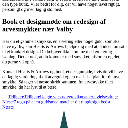
den type butik. Vi er bedst for dig, der vil have noget lavet rigtigt,
personligt og med faglig stolthed.
Book et designmøde om redesign af
arvesmykker nær Valby
Har du et gammelt smykke, en arvering eller noget guld, som skal
have nyt liv, kan Hearts & Arrows hjælpe dig med at få idéen omsat
til et konkret design. Du behøver ikke komme med en færdig
løsning. Det er nok, at du kommer med smykket, historien og det,
du gerne vil opnå.
Kontakt Hearts & Arrows og book et designmøde, hvis du vil have
en faglig vurdering af dit arveguld og en realistisk plan for dit nye
smykke. Så tager vi næste skridt sammen, fra arvestykke til et
smykke, du har lyst til at bære.
Tidligere
Tidligere
Uægte versus ægte diamanter i vielsesringe
Næste
7 tegn på at en guldsmed matcher dit ringdesign bedst
Næste