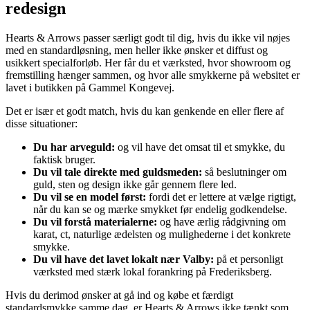
redesign
Hearts & Arrows passer særligt godt til dig, hvis du ikke vil nøjes
med en standardløsning, men heller ikke ønsker et diffust og
usikkert specialforløb. Her får du et værksted, hvor showroom og
fremstilling hænger sammen, og hvor alle smykkerne på websitet er
lavet i butikken på Gammel Kongevej.
Det er især et godt match, hvis du kan genkende en eller flere af
disse situationer:
Du har arveguld:
og vil have det omsat til et smykke, du
faktisk bruger.
Du vil tale direkte med guldsmeden:
så beslutninger om
guld, sten og design ikke går gennem flere led.
Du vil se en model først:
fordi det er lettere at vælge rigtigt,
når du kan se og mærke smykket før endelig godkendelse.
Du vil forstå materialerne:
og have ærlig rådgivning om
karat, ct, naturlige ædelsten og mulighederne i det konkrete
smykke.
Du vil have det lavet lokalt nær Valby:
på et personligt
værksted med stærk lokal forankring på Frederiksberg.
Hvis du derimod ønsker at gå ind og købe et færdigt
standardsmykke samme dag, er Hearts & Arrows ikke tænkt som