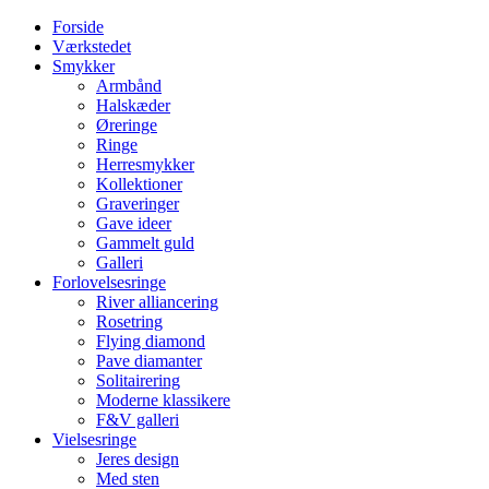
Videre
Forside
til
Værkstedet
indhold
Smykker
Armbånd
Halskæder
Øreringe
Ringe
Herresmykker
Kollektioner
Graveringer
Gave ideer
Gammelt guld
Galleri
Forlovelsesringe
River alliancering
Rosetring
Flying diamond
Pave diamanter
Solitairering
Moderne klassikere
F&V galleri
Vielsesringe
Jeres design
Med sten