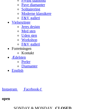
Flying diamond
Pave diamanter
Solitairering
Moderne klassikere
F&V galleri
Vielsesringe
Jeres design
Med sten
Uden sten
Workshop
F&V galleri
Forretningen
Kontakt
Ædelsten
Perler
Diamanter
English
Instagram
Facebook-f
open
SONDAY & MONDAY
CLOSED