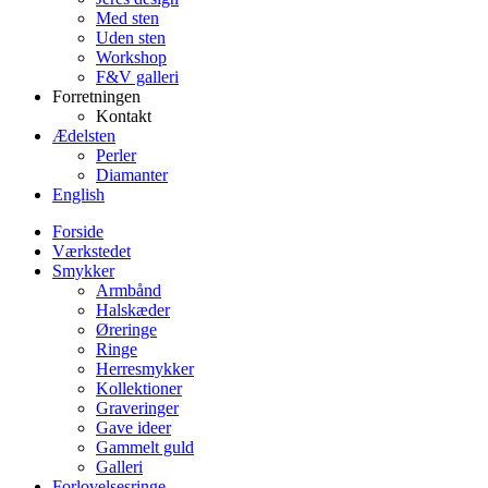
Med sten
Uden sten
Workshop
F&V galleri
Forretningen
Kontakt
Ædelsten
Perler
Diamanter
English
Forside
Værkstedet
Smykker
Armbånd
Halskæder
Øreringe
Ringe
Herresmykker
Kollektioner
Graveringer
Gave ideer
Gammelt guld
Galleri
Forlovelsesringe