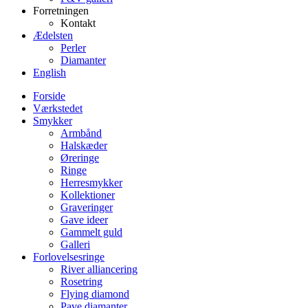
Forretningen
Kontakt
Ædelsten
Perler
Diamanter
English
Forside
Værkstedet
Smykker
Armbånd
Halskæder
Øreringe
Ringe
Herresmykker
Kollektioner
Graveringer
Gave ideer
Gammelt guld
Galleri
Forlovelsesringe
River alliancering
Rosetring
Flying diamond
Pave diamanter