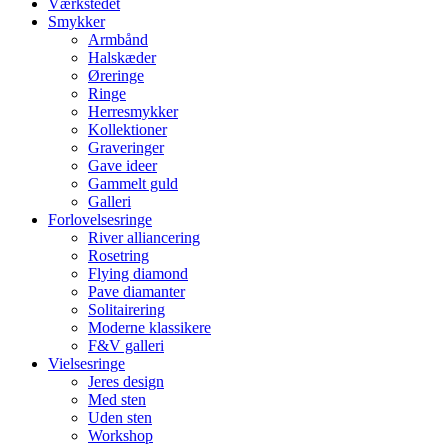
Værkstedet
Smykker
Armbånd
Halskæder
Øreringe
Ringe
Herresmykker
Kollektioner
Graveringer
Gave ideer
Gammelt guld
Galleri
Forlovelsesringe
River alliancering
Rosetring
Flying diamond
Pave diamanter
Solitairering
Moderne klassikere
F&V galleri
Vielsesringe
Jeres design
Med sten
Uden sten
Workshop