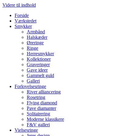
Videre til indhold
Forside
Værkstedet
Smykker
Armbånd
Halskæder
Øreringe
Ringe
Herresmykker
Kollektioner
Graveringer
Gave ideer
Gammelt guld
Galleri
Forlovelsesringe
River alliancering
Rosetring
Flying diamond
Pave diamanter
Solitairering
Moderne klassikere
F&V galleri
Vielsesringe
Jeres design