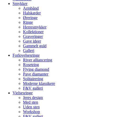
Smykker
Armbånd
Halskæder
Øreringe
Ringe
Herresmykker
Kollektioner
Graveringer
Gave ideer
Gammelt guld
Galleri
Forlovelsesringe
River alliancering
Rosetring
Flying diamond
Pave diamanter
Solitairering
Moderne klassikere
F&V galleri
Vielsesringe
Jeres design
Med sten
Uden sten
Workshop
F&V galleri